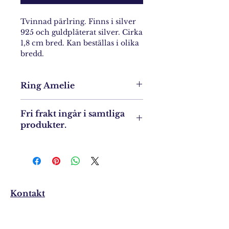
Tvinnad pärlring. Finns i silver
925 och guldpläterat silver. Cirka
1,8 cm bred. Kan beställas i olika
bredd.
Ring Amelie
Tvinnad pärlring. Finns i silver
Fri frakt ingår i samtliga
925 och guldpläterat silver. Cirka
produkter.
1,8 cm bred.
Kontakt
Vanliga frågor